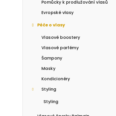
a
Pomůcky k prodlužování vlasů
n
Evropské vlasy
n
Péče o vlasy
í
Vlasové boostery
p
Vlasové parfémy
a
Šampony
n
Masky
e
Kondicionéry
l
Styling
Styling