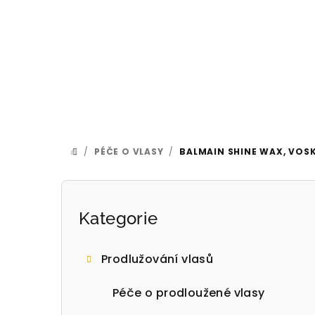
Přejít
na
obsah
/
PÉČE O VLASY
/
BALMAIN SHINE WAX, VOSK
DOMŮ
P
o
Přeskočit
Kategorie
kategorie
s
Prodlužování vlasů
t
Péče o prodloužené vlasy
r