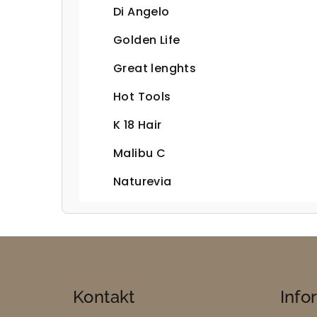
Di Angelo
Golden Life
Great lenghts
Hot Tools
K 18 Hair
Malibu C
Naturevia
Z
á
Kontakt
Info
p