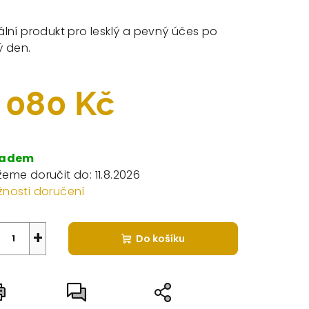
dnocení
duktu
ální produkt pro lesklý a pevný účes po
ý den.
 080 Kč
zdiček.
rná
a:
ladem
eme doručit do:
11.8.2026
nosti doručení
+
Do košíku