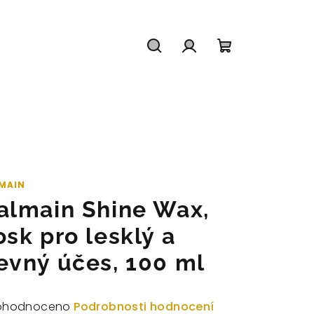
Hledat
Přihlášení
Nákupní
košík
MAIN
almain Shine Wax,
osk pro lesklý a
evný účes, 100 ml
měrné
ohodnoceno
Podrobnosti hodnocení