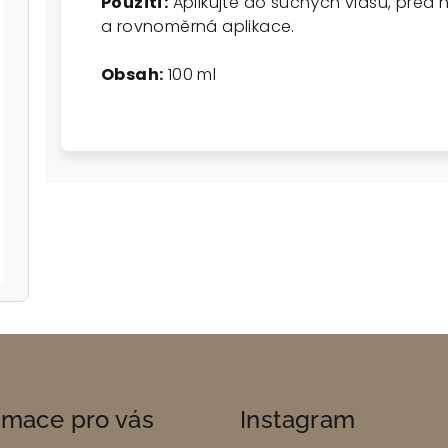
Použití:
Aplikujte do suchých vlasů, před 
a rovnoměrná aplikace.
Obsah:
100 ml
rmace pro vás
Instagram