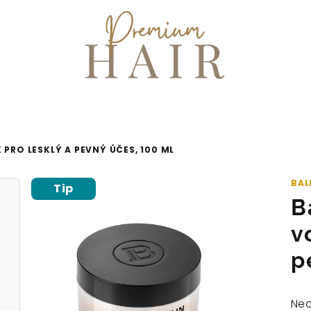
 PRO LESKLÝ A PEVNÝ ÚČES, 100 ML
BAL
Tip
B
v
p
Prů
Ne