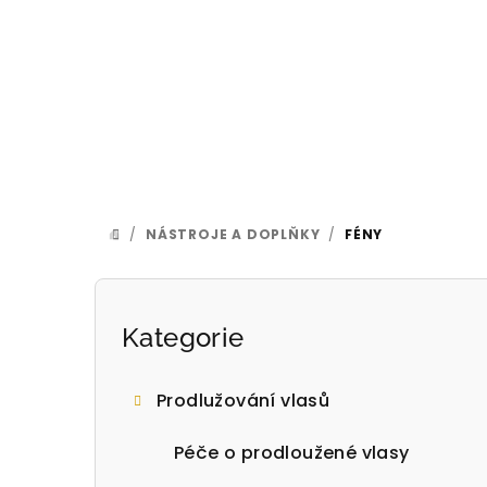
Přejít
na
obsah
/
NÁSTROJE A DOPLŇKY
/
FÉNY
DOMŮ
P
o
Přeskočit
Kategorie
kategorie
s
Prodlužování vlasů
t
Péče o prodloužené vlasy
r