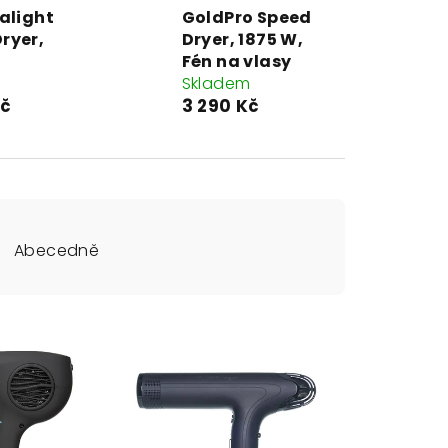
ralight
GoldPro Speed
ryer,
Dryer, 1875 W,
Fén na vlasy
m
Skladem
Kč
3 290 Kč
Abecedně