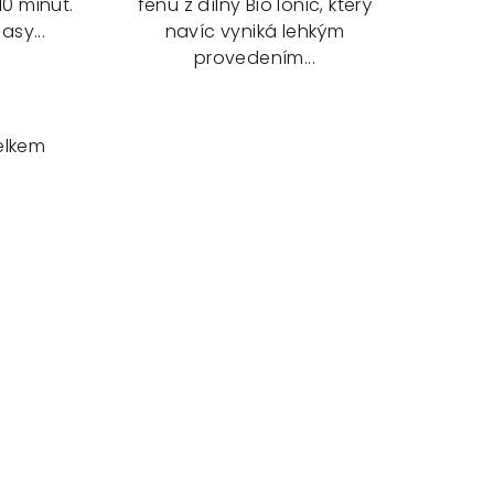
10 minut.
fénu z dílny Bio Ionic, který
asy...
navíc vyniká lehkým
provedením...
elkem