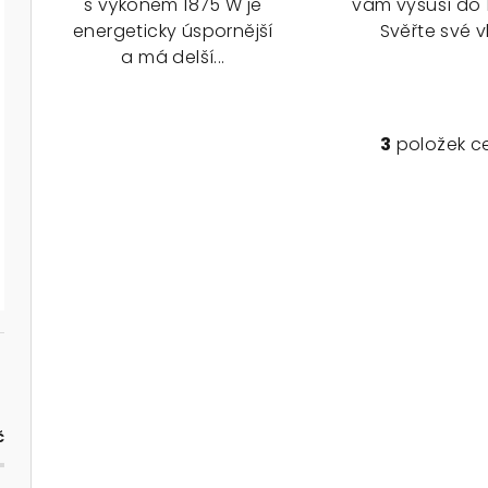
s výkonem 1875 W je
vám vysuší do 
energeticky úspornější
Svěřte své vl
a má delší...
3
položek c
O
v
l
á
d
a
c
í
p
r
č
v