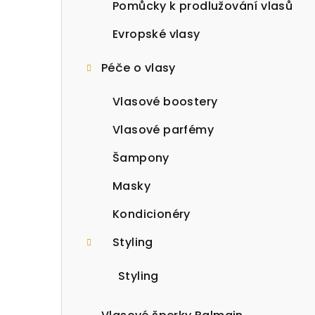
a
Pomůcky k prodlužování vlasů
n
Evropské vlasy
n
Péče o vlasy
í
Vlasové boostery
p
Vlasové parfémy
a
Šampony
n
Masky
e
Kondicionéry
l
Styling
Styling