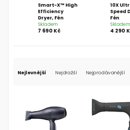
Smart-X™ High
10X Ult
Efficiency
Speed D
Dryer, Fén
Fén
Skladem
Sklade
7 690 Kč
4 290 
Ř
Nejlevnější
Nejdražší
Nejprodávanější
a
z
V
e
ý
n
p
í
i