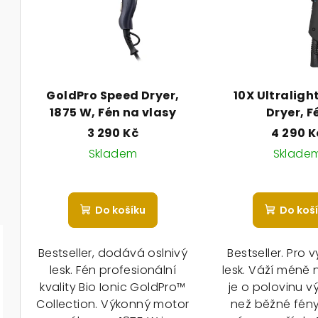
p
s
r
p
o
r
d
GoldPro Speed Dryer,
10X Ultraligh
o
u
1875 W, Fén na vlasy
Dryer, F
d
3 290 Kč
4 290 K
k
u
Skladem
Sklade
t
k
ů
t
Do košíku
Do koš
ů
Bestseller, dodává oslnivý
Bestseller. Pro 
lesk. Fén profesionální
lesk. Váží méně 
kvality Bio Ionic GoldPro™
je o polovinu v
Collection. Výkonný motor
než běžné fény