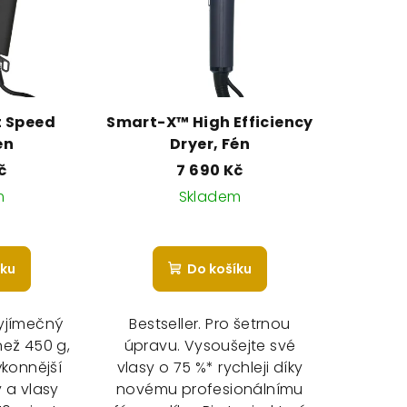
t Speed
Smart-X™ High Efficiency
én
Dryer, Fén
č
7 690 Kč
m
Skladem
Průměrné
hodnocení
íku
Do košíku
produktu
je
5,0
vyjímečný
Bestseller. Pro šetrnou
z
než 450 g,
úpravu. Vysoušejte své
5
ýkonnější
vlasy o 75 %* rychleji díky
hvězdiček.
 a vlasy
novému profesionálnímu