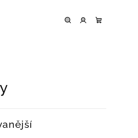
Hledat
Přihlášení
Nákupní
košík
y
anější