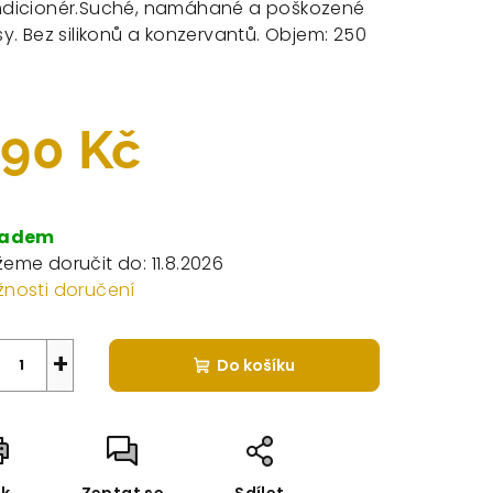
dicionér.Suché, namáhané a poškozené
sy. Bez silikonů a konzervantů.
Objem: 250
zdiček.
90 Kč
rná
a:
ladem
eme doručit do:
11.8.2026
nosti doručení
+
Do košíku