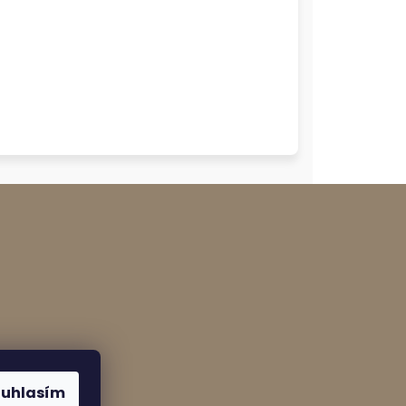
gramu
ouhlasím