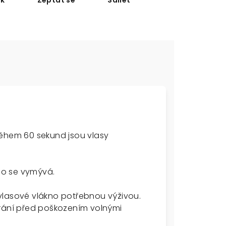
sk
Zeptat se
Sdílet
během 60 sekund jsou vlasy
no se vymývá.
vlasové vlákno potřebnou výživou.
hrání před poškozením volnými