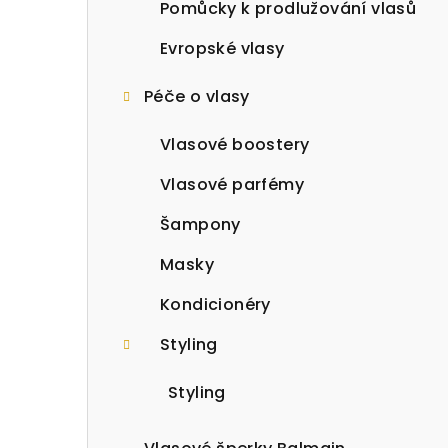
a
Pomůcky k prodlužování vlasů
n
Evropské vlasy
n
Péče o vlasy
í
Vlasové boostery
p
Vlasové parfémy
a
Šampony
n
Masky
e
Kondicionéry
l
Styling
Styling