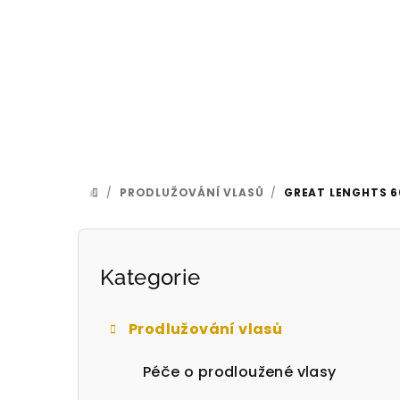
Přejít
na
obsah
/
PRODLUŽOVÁNÍ VLASŮ
/
GREAT LENGHTS 6
DOMŮ
P
o
Přeskočit
Kategorie
kategorie
s
Prodlužování vlasů
t
Péče o prodloužené vlasy
r