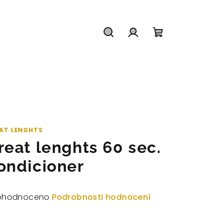
Hledat
Přihlášení
Nákupní
košík
AT LENGHTS
reat lenghts 60 sec.
ondicioner
měrné
ohodnoceno
Podrobnosti hodnocení
dnocení
duktu