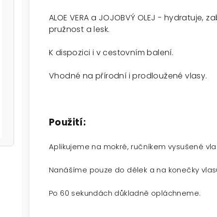
ALOE VERA a JOJOBVÝ OLEJ - hydratuje, z
pružnost a lesk.
K dispozici i v cestovním balení.
Vhodné na přírodní i prodloužené vlasy.
Použití:
Aplikujeme na mokré, ručníkem vysušené vla
Nanášíme pouze do délek a na konečky vlasů
Po 60 sekundách důkladně opláchneme.