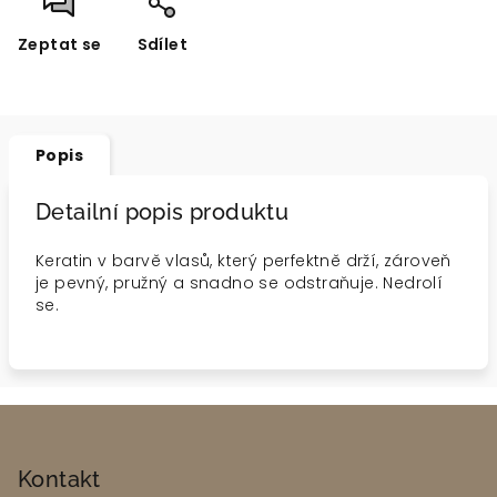
Zeptat se
Sdílet
Popis
Detailní popis produktu
Keratin v barvě vlasů, který perfektně drží, zároveň
je pevný, pružný a snadno se odstraňuje. Nedrolí
se.
Z
á
p
Kontakt