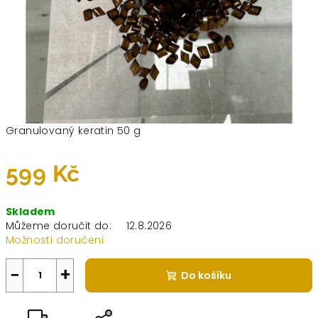
Granulovaný keratin 50 g
599 Kč
Měrná
Skladem
cena:
Můžeme doručit do:
12.8.2026
Možnosti doručení
−
+
Do košíku