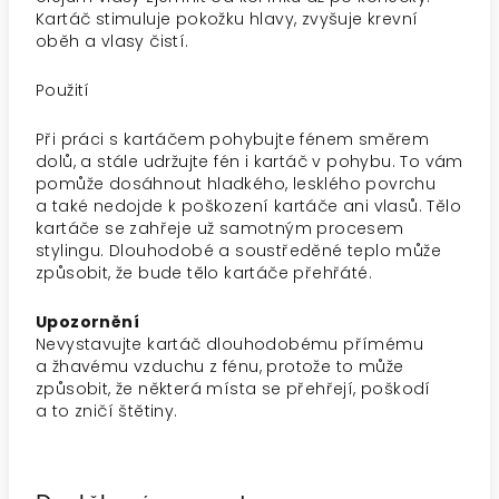
Kartáč stimuluje pokožku hlavy, zvyšuje krevní
oběh a vlasy čistí.
Použití
Při práci s kartáčem pohybujte fénem směrem
dolů, a stále udržujte fén i kartáč v pohybu. To vám
pomůže dosáhnout hladkého, lesklého povrchu
a také nedojde k poškození kartáče ani vlasů. Tělo
kartáče se zahřeje už samotným procesem
stylingu. Dlouhodobé a soustředěné teplo může
způsobit, že bude tělo kartáče přehřáté.
Upozornění
Nevystavujte kartáč dlouhodobému přímému
a žhavému vzduchu z fénu, protože to může
způsobit, že některá místa se přehřejí, poškodí
a to zničí štětiny.