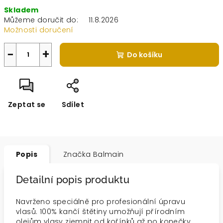
Měrná
Skladem
cena:
Můžeme doručit do:
11.8.2026
Možnosti doručení
−
+
Do košíku
Zeptat se
Sdílet
Popis
Značka
Balmain
Detailní popis produktu
Navrženo speciálně pro profesionální úpravu
vlasů. 100% kančí štětiny umožňují přírodním
olejům vlasy zjemnit od kořínků až po konečky.