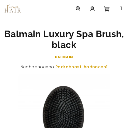
Přejít
na
obsah
Nákupn
Hledat
Přihlášení
Balmain Luxury Spa Brush,
košík
black
BALMAIN
Průměrné
Neohodnoceno
Podrobnosti hodnocení
hodnocení
produktu
je
0,0
z
5
hvězdiček.