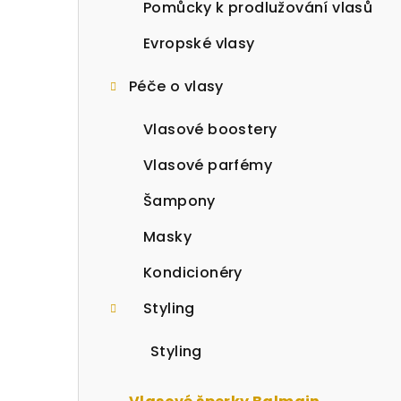
a
Pomůcky k prodlužování vlasů
n
Evropské vlasy
n
Péče o vlasy
í
Vlasové boostery
p
Vlasové parfémy
a
Šampony
n
Masky
e
Kondicionéry
l
Styling
Styling