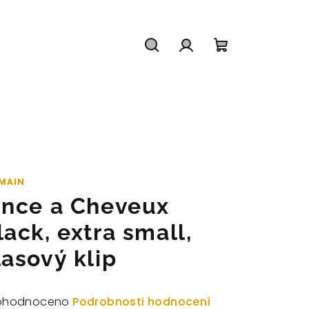
Hledat
Přihlášení
Nákupní
košík
MAIN
ince a Cheveux
lack, extra small,
lasový klip
měrné
ohodnoceno
Podrobnosti hodnocení