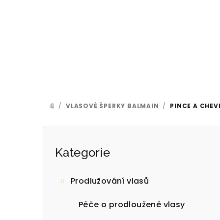
Přejít
na
obsah
/
VLASOVÉ ŠPERKY BALMAIN
/
PINCE A CHEV
DOMŮ
P
o
Přeskočit
Kategorie
kategorie
s
Prodlužování vlasů
t
Péče o prodloužené vlasy
r