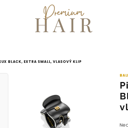
EUX BLACK, EXTRA SMALL, VLASOVÝ KLIP
BAL
P
B
v
Prů
Ne