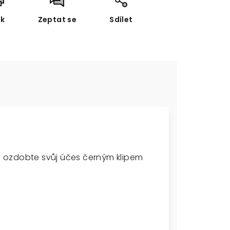
sk
Zeptat se
Sdílet
 a ozdobte svůj účes černým klipem