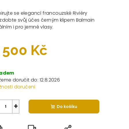
dnocení
duktu
pirujte se elegancí francouzské Riviéry
zdobte svůj účes černým klipem Balmain
álním i pro jemné vlasy.
zdiček.
 500 Kč
rná
a:
ladem
eme doručit do:
12.8.2026
nosti doručení
+
Do košíku