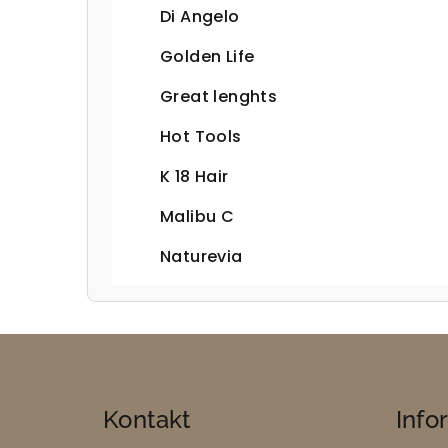
Di Angelo
Golden Life
Great lenghts
Hot Tools
K 18 Hair
Malibu C
Naturevia
Z
á
Kontakt
Info
p